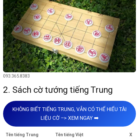
093.365.8383
2. Sách cờ tướng tiếng Trung
KHÔNG BIẾT TIẾNG TRUNG, VẪN CÓ THỂ HIỂU TÀI
LIỆU CỜ –> XEM NGAY ➡️
Tên tiếng Trung
Tên tiếng Việt
X