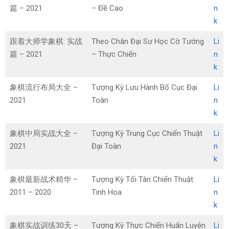
篇 – 2021
– Đề Cao
n
k
跟着大师学象棋: 实战
Theo Chân Đại Sư Học Cờ Tướng
Li
篇 – 2021
– Thực Chiến
n
k
象棋流行布局大全 –
Tượng Kỳ Lưu Hành Bố Cục Đại
Li
2021
Toàn
n
k
象棋中局实战大全 –
Tượng Kỳ Trung Cục Chiến Thuật
Li
2021
Đại Toàn
n
k
象棋最新战术精华 –
Tượng Kỳ Tối Tân Chiến Thuật
Li
2011 – 2020
Tinh Hoa
n
k
象棋实战训练30天 –
Tượng Kỳ Thực Chiến Huấn Luyện
Li