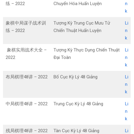
练 – 2022
Chuyển Hóa Huấn Luyện
n
k
象棋中局谋子战术训
Tượng Kỳ Trung Cục Mưu Tử
Li
练 – 2022
Chiến Thuật Huấn Luyện
n
k
象棋实用战术大全 –
Tượng Kỳ Thực Dụng Chiến Thuật
Li
2022
Đại Toàn
n
k
布局棋理48讲 – 2022
Bố Cục Kỳ Lý 48 Giảng
L
i
n
k
中局棋理48讲 – 2022
Trung Cục Kỳ Lý 48 Giảng
Li
n
k
残局棋理48讲 – 2022
Tàn Cục Kỳ Lý 48 Giảng
Li