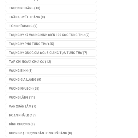
TRƯƠNG HOẰNG
(10)
TRẦN QUYẾT THẮNG
(8)
TÔN NHĨ KHANG
(9)
TƯỢNG KỲ KỲ VƯƠNG KINH ĐIỂN 100 CỤC TÙNG THƯ
(7)
TƯỢNG KỲ PHỔ TÙNG THƯ
(25)
TƯỢNG KỲ QUỐC GIA ĐCĐS GIẢNG TỌA TÙNG THƯ
(7)
TẠP CHÍ NGƯỜI CHƠI CỜ
(12)
VƯƠNG BÌNH
(8)
VƯƠNG GIA LƯƠNG
(8)
VƯƠNG KHUẾCH
(25)
VƯƠNG LÃNG
(11)
VẠN XUÂN LÂM
(7)
ĐOẠN NHÃ LỆ
(17)
ĐÌNH CHƯƠNG
(8)
ĐƯƠNG ĐẠI TƯỢNG ĐÀN LONG HỔ BẢNG
(8)