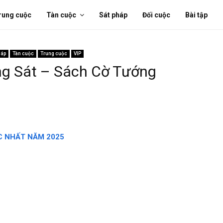
rung cuộc
Tàn cuộc
Sát pháp
Đối cuộc
Bài tập
háp
Tàn cuộc
Trung cuộc
VIP
ng Sát – Sách Cờ Tướng
 NHẤT NĂM 2025