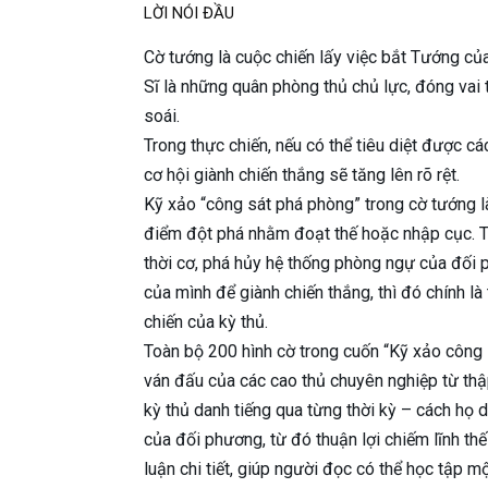
LỜI NÓI ĐẦU
Cờ tướng là cuộc chiến lấy việc bắt Tướng củ
Sĩ là những quân phòng thủ chủ lực, đóng vai 
soái.
Trong thực chiến, nếu có thể tiêu diệt được c
cơ hội giành chiến thắng sẽ tăng lên rõ rệt.
Kỹ xảo “công sát phá phòng” trong cờ tướng là
điểm đột phá nhằm đoạt thế hoặc nhập cục. Tr
thời cơ, phá hủy hệ thống phòng ngự của đối 
của mình để giành chiến thắng, thì đó chính l
chiến của kỳ thủ.
Toàn bộ 200 hình cờ trong cuốn “Kỹ xảo công 
ván đấu của các cao thủ chuyên nghiệp từ th
kỳ thủ danh tiếng qua từng thời kỳ – cách họ 
của đối phương, từ đó thuận lợi chiếm lĩnh th
luận chi tiết, giúp người đọc có thể học tập m