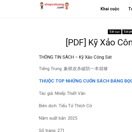
Khai cuộc
T
Sát cục
Sát p
[PDF] Kỹ Xảo Cô
THÔNG TIN SÁCH – Kỹ Xảo Công Sát
Tiếng Trung: 象棋攻杀破防一本就够
THUỘC TOP NHỮNG CUỐN SÁCH ĐÁNG ĐỌC
Tác giả: Nhiếp Thiết Văn
Biên dịch: Tiểu Tử Thích Cờ
Năm xuất bản: 2025
Số trang: 271