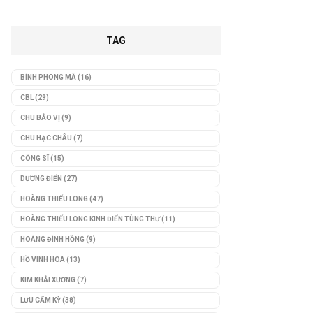
TAG
BÌNH PHONG MÃ
(16)
CBL
(29)
CHU BẢO VỊ
(9)
CHU HẠC CHÂU
(7)
CÔNG SĨ
(15)
DƯƠNG ĐIỂN
(27)
HOÀNG THIẾU LONG
(47)
HOÀNG THIẾU LONG KINH ĐIỂN TÙNG THƯ
(11)
HOÀNG ĐÌNH HỒNG
(9)
HỒ VINH HOA
(13)
KIM KHẢI XƯƠNG
(7)
LƯU CẨM KỲ
(38)