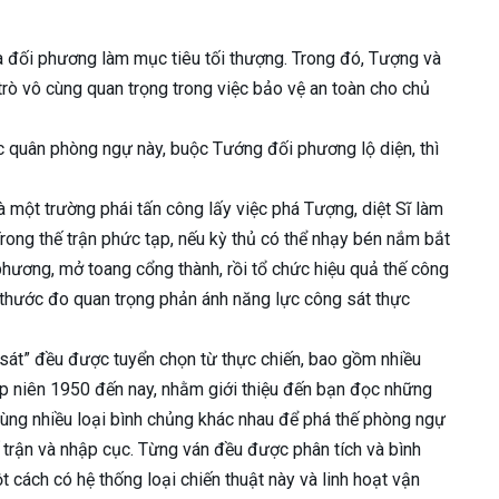
a đối phương làm mục tiêu tối thượng. Trong đó, Tượng và
trò vô cùng quan trọng trong việc bảo vệ an toàn cho chủ
ác quân phòng ngự này, buộc Tướng đối phương lộ diện, thì
 một trường phái tấn công lấy việc phá Tượng, diệt Sĩ làm
ong thế trận phức tạp, nếu kỳ thủ có thể nhạy bén nắm bắt
phương, mở toang cổng thành, rồi tổ chức hiệu quả thế công
à thước đo quan trọng phản ánh năng lực công sát thực
sát” đều được tuyển chọn từ thực chiến, bao gồm nhiều
ập niên 1950 đến nay, nhằm giới thiệu đến bạn đọc những
dùng nhiều loại bình chủng khác nhau để phá thế phòng ngự
ế trận và nhập cục. Từng ván đều được phân tích và bình
ột cách có hệ thống loại chiến thuật này và linh hoạt vận