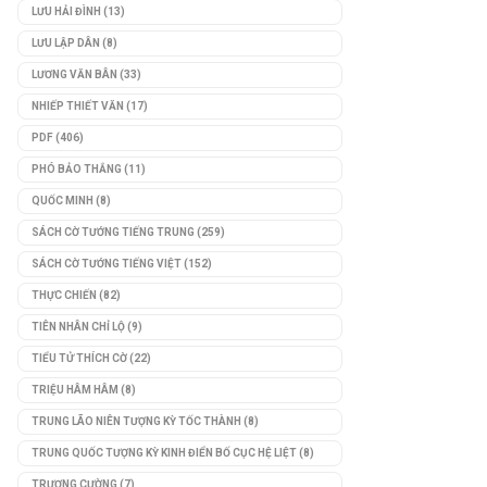
LƯU HẢI ĐÌNH
(13)
LƯU LẬP DÂN
(8)
LƯƠNG VĂN BÂN
(33)
NHIẾP THIẾT VĂN
(17)
PDF
(406)
PHÓ BẢO THẮNG
(11)
QUỐC MINH
(8)
SÁCH CỜ TƯỚNG TIẾNG TRUNG
(259)
SÁCH CỜ TƯỚNG TIẾNG VIỆT
(152)
THỰC CHIẾN
(82)
TIÊN NHÂN CHỈ LỘ
(9)
TIỂU TỬ THÍCH CỜ
(22)
TRIỆU HÂM HÂM
(8)
TRUNG LÃO NIÊN TƯỢNG KỲ TỐC THÀNH
(8)
TRUNG QUỐC TƯỢNG KỲ KINH ĐIỂN BỐ CỤC HỆ LIỆT
(8)
TRƯƠNG CƯỜNG
(7)