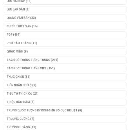
LƯU HẢI ĐÌNH
(13)
LƯU LẬP DÂN
(8)
LƯƠNG VĂN BÂN
(33)
NHIẾP THIẾT VĂN
(16)
PDF
(405)
PHÓ BẢO THẮNG
(11)
QUỐC MINH
(8)
SÁCH CỜ TƯỚNG TIẾNG TRUNG
(259)
SÁCH CỜ TƯỚNG TIẾNG VIỆT
(151)
THỰC CHIẾN
(81)
TIÊN NHÂN CHỈ LỘ
(9)
TIỂU TỬ THÍCH CỜ
(21)
TRIỆU HÂM HÂM
(8)
TRUNG QUỐC TƯỢNG KỲ KINH ĐIỂN BỐ CỤC HỆ LIỆT
(8)
TRƯƠNG CƯỜNG
(7)
TRƯƠNG HOẰNG
(10)