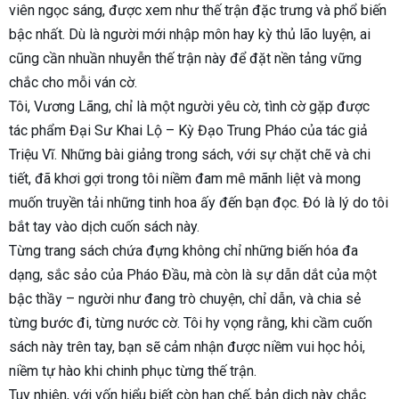
viên ngọc sáng, được xem như thế trận đặc trưng và phổ biến
bậc nhất. Dù là người mới nhập môn hay kỳ thủ lão luyện, ai
cũng cần nhuần nhuyễn thế trận này để đặt nền tảng vững
chắc cho mỗi ván cờ.
Tôi, Vương Lãng, chỉ là một người yêu cờ, tình cờ gặp được
tác phẩm Đại Sư Khai Lộ – Kỳ Đạo Trung Pháo của tác giả
Triệu Vĩ. Những bài giảng trong sách, với sự chặt chẽ và chi
tiết, đã khơi gợi trong tôi niềm đam mê mãnh liệt và mong
muốn truyền tải những tinh hoa ấy đến bạn đọc. Đó là lý do tôi
bắt tay vào dịch cuốn sách này.
Từng trang sách chứa đựng không chỉ những biến hóa đa
dạng, sắc sảo của Pháo Đầu, mà còn là sự dẫn dắt của một
bậc thầy – người như đang trò chuyện, chỉ dẫn, và chia sẻ
từng bước đi, từng nước cờ. Tôi hy vọng rằng, khi cầm cuốn
sách này trên tay, bạn sẽ cảm nhận được niềm vui học hỏi,
niềm tự hào khi chinh phục từng thế trận.
Tuy nhiên, với vốn hiểu biết còn hạn chế, bản dịch này chắc