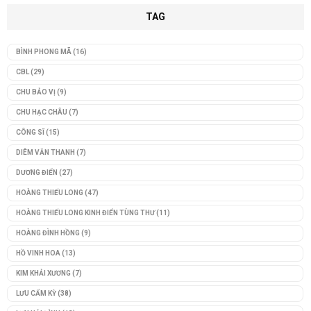
TAG
BÌNH PHONG MÃ
(16)
CBL
(29)
CHU BẢO VỊ
(9)
CHU HẠC CHÂU
(7)
CÔNG SĨ
(15)
DIÊM VĂN THANH
(7)
DƯƠNG ĐIỂN
(27)
HOÀNG THIẾU LONG
(47)
HOÀNG THIẾU LONG KINH ĐIỂN TÙNG THƯ
(11)
HOÀNG ĐÌNH HỒNG
(9)
HỒ VINH HOA
(13)
KIM KHẢI XƯƠNG
(7)
LƯU CẨM KỲ
(38)