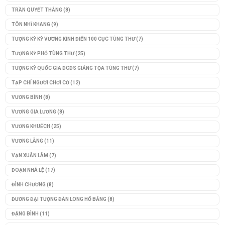
TRẦN QUYẾT THẮNG
(8)
TÔN NHĨ KHANG
(9)
TƯỢNG KỲ KỲ VƯƠNG KINH ĐIỂN 100 CỤC TÙNG THƯ
(7)
TƯỢNG KỲ PHỔ TÙNG THƯ
(25)
TƯỢNG KỲ QUỐC GIA ĐCĐS GIẢNG TỌA TÙNG THƯ
(7)
TẠP CHÍ NGƯỜI CHƠI CỜ
(12)
VƯƠNG BÌNH
(8)
VƯƠNG GIA LƯƠNG
(8)
VƯƠNG KHUẾCH
(25)
VƯƠNG LÃNG
(11)
VẠN XUÂN LÂM
(7)
ĐOẠN NHÃ LỆ
(17)
ĐÌNH CHƯƠNG
(8)
ĐƯƠNG ĐẠI TƯỢNG ĐÀN LONG HỔ BẢNG
(8)
ĐẶNG BÌNH
(11)