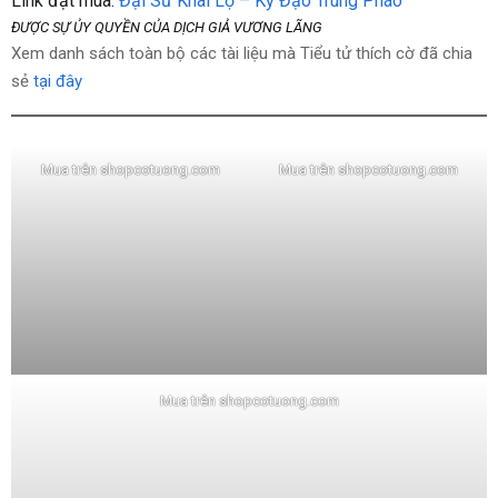
Link đặt mua:
Đại Sư Khai Lộ – Kỳ Đạo Trung Pháo
ĐƯỢC SỰ ỦY QUYỀN CỦA DỊCH GIẢ VƯƠNG LÃNG
Xem danh sách toàn bộ các tài liệu mà Tiểu tử thích cờ đã chia
sẻ
tại đây
Mua trên shopcotuong.com
Mua trên shopcotuong.com
Mua trên shopcotuong.com