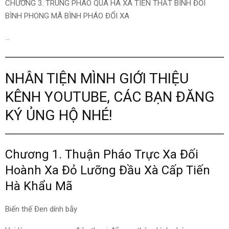
CHƯƠNG 3. TRUNG PHÁO QUÁ HÀ XA TIẾN THẤT BINH ĐỐI
BÌNH PHONG MÃ BÌNH PHÁO ĐỔI XA
…
NHÂN TIỆN MÌNH GIỚI THIỆU
KÊNH YOUTUBE, CÁC BẠN ĐĂNG
KÝ ỦNG HỘ NHÉ!
Chương 1. Thuận Pháo Trực Xa Đối
Hoành Xa Đỏ Lưỡng Đầu Xà Cấp Tiến
Hà Khẩu Mã
Biến thế Đen dính bẫy