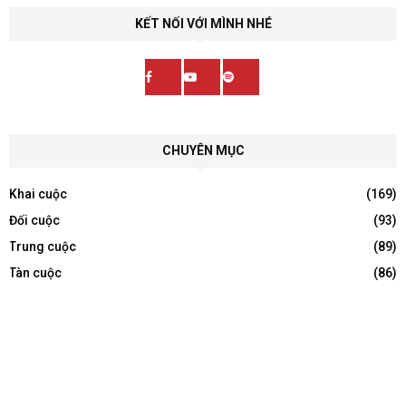
KẾT NỐI VỚI MÌNH NHÉ
CHUYÊN MỤC
Khai cuộc
(169)
Đối cuộc
(93)
Trung cuộc
(89)
Tàn cuộc
(86)
VIP
(59)
Chiến Thuật
(56)
©2025 -
shopcotuong.com
tài trợ nội dung trên website này.