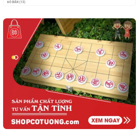
ĐỖ BÂN
(13)