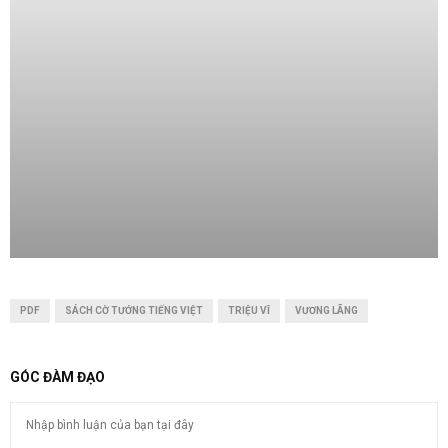
PDF
SÁCH CỜ TƯỚNG TIẾNG VIỆT
TRIỆU VĨ
VƯƠNG LÃNG
GÓC ĐÀM ĐẠO