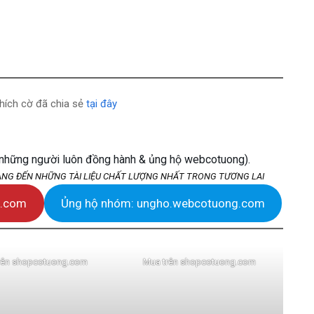
thích cờ đã chia sẻ
tại đây
(những người luôn đồng hành & ủng hộ webcotuong).
ANG ĐẾN NHỮNG TÀI LIỆU CHẤT LƯỢNG NHẤT TRONG TƯƠNG LAI
g.com
Ủng hộ nhóm: ungho.webcotuong.com
rên shopcotuong.com
Mua trên shopcotuong.com