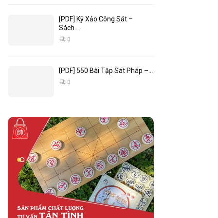
[PDF] Kỹ Xảo Công Sát –
Sách...
0
[PDF] 550 Bài Tập Sát Pháp –...
0