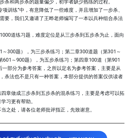
一步杀和两步杀的题量偏少，初学者缺少熟练的过程。
专项训练”中，有意降低了一些难度，并且增加了一步杀、
的需要，我们又邀请了王晔老师编写了一本以兵种组合杀法
1000道练习题，难度定位是从三步杀到五步杀为止，面向
～300题），为三步杀练习；第二章300道题（第301～
601～900题），为五步杀练习；第四章100道（第901
最后一部分为参考答案，之所以定名为参考答案，主要是从
”，杀法也不是只有一种答案，本部分提供的答案仅供读者
第四章做成三步杀到五步杀的混杀练习，主要是考虑可以拓
者学习更有帮助。
不当之处，请各位老师批评指正，先致谢意。