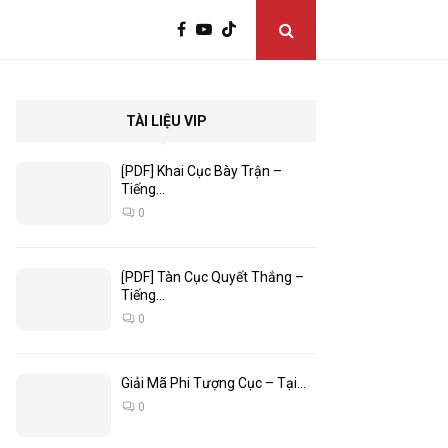
TÀI LIỆU VIP
[PDF] Khai Cục Bày Trận –
Tiếng...
0
[PDF] Tàn Cục Quyết Thắng –
Tiếng...
0
Giải Mã Phi Tượng Cục – Tại...
0