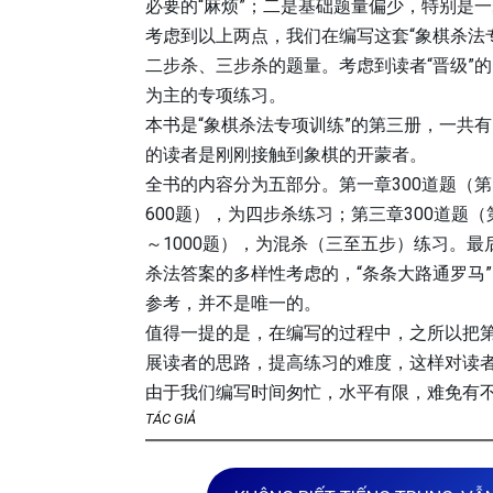
必要的“麻烦”；二是基础题量偏少，特别是
考虑到以上两点，我们在编写这套“象棋杀法
二步杀、三步杀的题量。考虑到读者“晋级”
为主的专项练习。
本书是“象棋杀法专项训练”的第三册，一共有
的读者是刚刚接触到象棋的开蒙者。
全书的内容分为五部分。第一章300道题（第1
600题），为四步杀练习；第三章300道题（第
～1000题），为混杀（三至五步）练习。
杀法答案的多样性考虑的，“条条大路通罗马
参考，并不是唯一的。
值得一提的是，在编写的过程中，之所以把
展读者的思路，提高练习的难度，这样对读
由于我们编写时间匆忙，水平有限，难免有
TÁC GIẢ