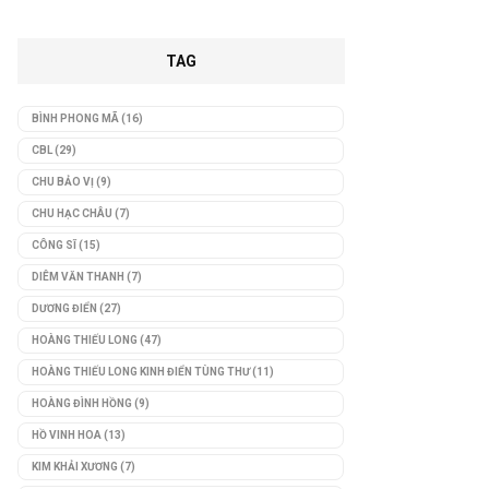
TAG
BÌNH PHONG MÃ
(16)
CBL
(29)
CHU BẢO VỊ
(9)
CHU HẠC CHÂU
(7)
CÔNG SĨ
(15)
DIÊM VĂN THANH
(7)
DƯƠNG ĐIỂN
(27)
HOÀNG THIẾU LONG
(47)
HOÀNG THIẾU LONG KINH ĐIỂN TÙNG THƯ
(11)
HOÀNG ĐÌNH HỒNG
(9)
HỒ VINH HOA
(13)
KIM KHẢI XƯƠNG
(7)