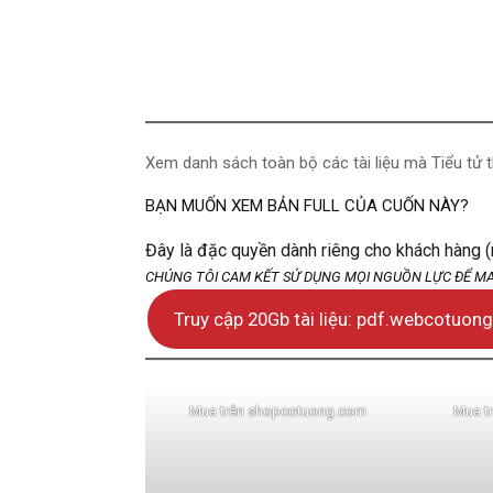
Xem danh sách toàn bộ các tài liệu mà Tiểu tử 
BẠN MUỐN XEM BẢN FULL CỦA CUỐN NÀY?
Đây là đặc quyền dành riêng cho khách hàng 
CHÚNG TÔI CAM KẾT SỬ DỤNG MỌI NGUỒN LỰC ĐỂ M
Truy cập 20Gb tài liệu: pdf.webcotuon
Mua trên shopcotuong.com
Mua t