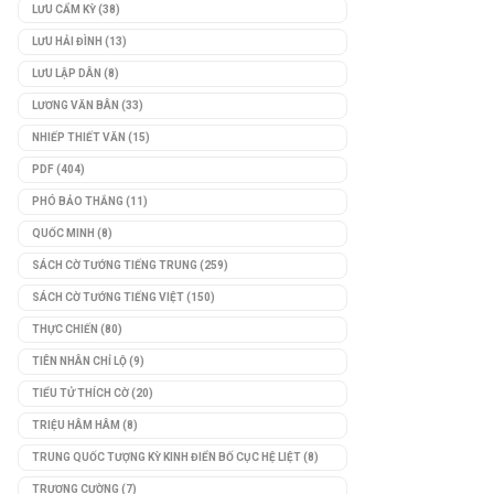
LƯU CẨM KỲ
(38)
LƯU HẢI ĐÌNH
(13)
LƯU LẬP DÂN
(8)
LƯƠNG VĂN BÂN
(33)
NHIẾP THIẾT VĂN
(15)
PDF
(404)
PHÓ BẢO THẮNG
(11)
QUỐC MINH
(8)
SÁCH CỜ TƯỚNG TIẾNG TRUNG
(259)
SÁCH CỜ TƯỚNG TIẾNG VIỆT
(150)
THỰC CHIẾN
(80)
TIÊN NHÂN CHỈ LỘ
(9)
TIỂU TỬ THÍCH CỜ
(20)
TRIỆU HÂM HÂM
(8)
TRUNG QUỐC TƯỢNG KỲ KINH ĐIỂN BỐ CỤC HỆ LIỆT
(8)
TRƯƠNG CƯỜNG
(7)