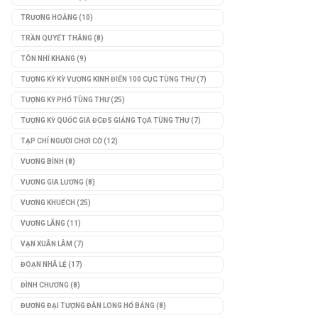
TRƯƠNG HOẰNG
(10)
TRẦN QUYẾT THẮNG
(8)
TÔN NHĨ KHANG
(9)
TƯỢNG KỲ KỲ VƯƠNG KINH ĐIỂN 100 CỤC TÙNG THƯ
(7)
TƯỢNG KỲ PHỔ TÙNG THƯ
(25)
TƯỢNG KỲ QUỐC GIA ĐCĐS GIẢNG TỌA TÙNG THƯ
(7)
TẠP CHÍ NGƯỜI CHƠI CỜ
(12)
VƯƠNG BÌNH
(8)
VƯƠNG GIA LƯƠNG
(8)
VƯƠNG KHUẾCH
(25)
VƯƠNG LÃNG
(11)
VẠN XUÂN LÂM
(7)
ĐOẠN NHÃ LỆ
(17)
ĐÌNH CHƯƠNG
(8)
ĐƯƠNG ĐẠI TƯỢNG ĐÀN LONG HỔ BẢNG
(8)