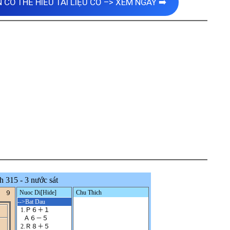
 CÓ THỂ HIỂU TÀI LIỆU CỜ –> XEM NGAY ➡️