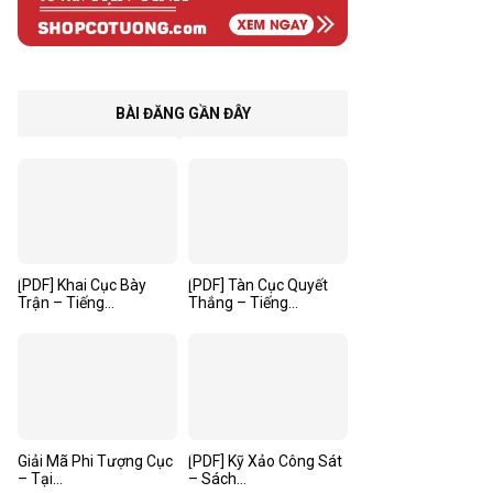
BÀI ĐĂNG GẦN ĐÂY
[PDF] Khai Cục Bày
[PDF] Tàn Cục Quyết
Trận – Tiếng...
Thắng – Tiếng...
Giải Mã Phi Tượng Cục
[PDF] Kỹ Xảo Công Sát
– Tại...
– Sách...