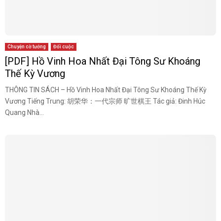
Chuyện cờ tướng
Đối cuộc
[PDF] Hồ Vinh Hoa Nhất Đại Tông Sư Khoáng
Thế Kỳ Vương
THÔNG TIN SÁCH – Hồ Vinh Hoa Nhất Đại Tông Sư Khoáng Thế Kỳ
Vương Tiếng Trung: 胡荣华：一代宗师 旷世棋王 Tác giả: Đinh Húc
Quang Nhà...