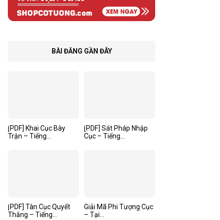
BÀI ĐĂNG GẦN ĐÂY
[PDF] Khai Cục Bày
[PDF] Sát Pháp Nhập
Trận – Tiếng...
Cục – Tiếng...
[PDF] Tàn Cục Quyết
Giải Mã Phi Tượng Cục
Thắng – Tiếng...
– Tại...