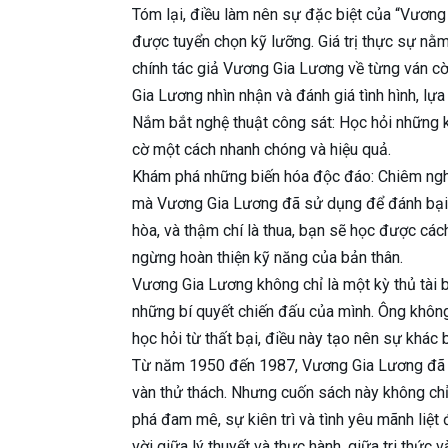
Tóm lại, điều làm nên sự đặc biệt của “Vương
được tuyển chọn kỹ lưỡng. Giá trị thực sự nằ
chính tác giả Vương Gia Lương về từng ván cờ.
Gia Lương nhìn nhận và đánh giá tình hình, lự
Nắm bắt nghệ thuật công sát: Học hỏi những kỹ
cờ một cách nhanh chóng và hiệu quả.
Khám phá những biến hóa độc đáo: Chiêm ngh
mà Vương Gia Lương đã sử dụng để đánh bại đố
hòa, và thậm chí là thua, bạn sẽ học được cách
ngừng hoàn thiện kỹ năng của bản thân.
Vương Gia Lương không chỉ là một kỳ thủ tài b
những bí quyết chiến đấu của mình. Ông không
học hỏi từ thất bại, điều này tạo nên sự khác 
Từ năm 1950 đến 1987, Vương Gia Lương đã tr
vàn thử thách. Nhưng cuốn sách này không chỉ
phá đam mê, sự kiên trì và tình yêu mãnh liệt 
vời giữa lý thuyết và thực hành, giữa tri thức 