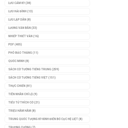
LƯU CẨM KỲ
(38)
LƯU HẢI ĐÌNH
(13)
LƯU LẬP DÂN
(8)
LƯƠNG VĂN BÂN
(33)
NHIẾP THIẾT VĂN
(16)
PDF
(405)
PHÓ BẢO THẮNG
(11)
QUỐC MINH
(8)
SÁCH CỜ TƯỚNG TIẾNG TRUNG
(259)
SÁCH CỜ TƯỚNG TIẾNG VIỆT
(151)
THỰC CHIẾN
(81)
TIÊN NHÂN CHỈ LỘ
(9)
TIỂU TỬ THÍCH CỜ
(21)
TRIỆU HÂM HÂM
(8)
TRUNG QUỐC TƯỢNG KỲ KINH ĐIỂN BỐ CỤC HỆ LIỆT
(8)
TRƯƠNG CƯỜNG
(7)