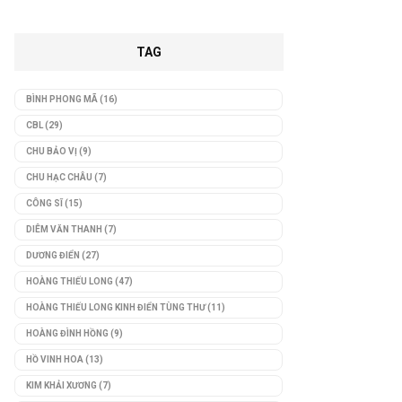
TAG
BÌNH PHONG MÃ
(16)
CBL
(29)
CHU BẢO VỊ
(9)
CHU HẠC CHÂU
(7)
CÔNG SĨ
(15)
DIÊM VĂN THANH
(7)
DƯƠNG ĐIỂN
(27)
HOÀNG THIẾU LONG
(47)
HOÀNG THIẾU LONG KINH ĐIỂN TÙNG THƯ
(11)
HOÀNG ĐÌNH HỒNG
(9)
HỒ VINH HOA
(13)
KIM KHẢI XƯƠNG
(7)