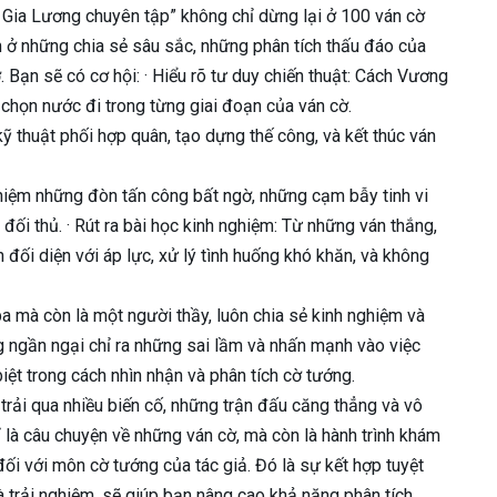
 Gia Lương chuyên tập” không chỉ dừng lại ở 100 ván cờ
m ở những chia sẻ sâu sắc, những phân tích thấu đáo của
 Bạn sẽ có cơ hội: · Hiểu rõ tư duy chiến thuật: Cách Vương
a chọn nước đi trong từng giai đoạn của ván cờ.
 thuật phối hợp quân, tạo dựng thế công, và kết thúc ván
iệm những đòn tấn công bất ngờ, những cạm bẫy tinh vi
i thủ. · Rút ra bài học kinh nghiệm: Từ những ván thắng,
 đối diện với áp lực, xử lý tình huống khó khăn, và không
a mà còn là một người thầy, luôn chia sẻ kinh nghiệm và
 ngần ngại chỉ ra những sai lầm và nhấn mạnh vào việc
biệt trong cách nhìn nhận và phân tích cờ tướng.
ải qua nhiều biến cố, những trận đấu căng thẳng và vô
 là câu chuyện về những ván cờ, mà còn là hành trình khám
đối với môn cờ tướng của tác giả. Đó là sự kết hợp tuyệt
và trải nghiệm, sẽ giúp bạn nâng cao khả năng phân tích,