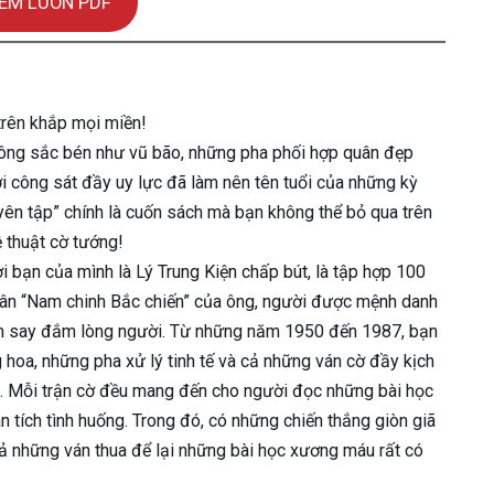
EM LUÔN PDF
rên khắp mọi miền!
công sắc bén như vũ bão, những pha phối hợp quân đẹp
 công sát đầy uy lực đã làm nên tên tuổi của những kỳ
ên tập” chính là cuốn sách mà bạn không thể bỏ qua trên
ệ thuật cờ tướng!
bạn của mình là Lý Trung Kiện chấp bút, là tập hợp 100
uân “Nam chinh Bắc chiến” của ông, người được mệnh danh
 làm say đắm lòng người. Từ những năm 1950 đến 1987, bạn
oa, những pha xử lý tinh tế và cả những ván cờ đầy kịch
ua. Mỗi trận cờ đều mang đến cho người đọc những bài học
n tích tình huống. Trong đó, có những chiến thắng giòn giã
ả những ván thua để lại những bài học xương máu rất có