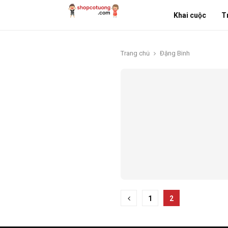
Khai cuộc
T
Trang chủ
Đặng Bình
Phân
1
2
trang