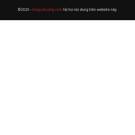
©2025 -
shopcotuong.com
tài trợ nội dung trên website này.